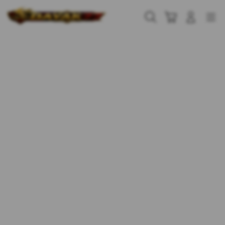
Skip
to
Cari
Troli
Login
Navigation
content