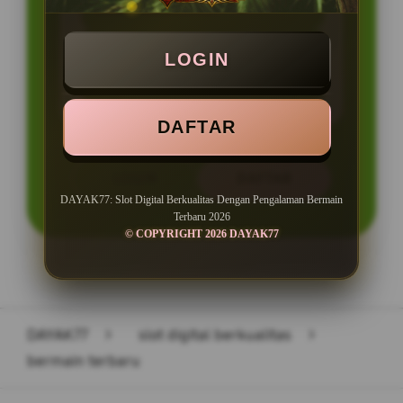
BONUS NEW MEMBER 10%
Minimal Deposit Rp. 10.000
LOGIN
Minimal Withdraw Rp 50.000
DAFTAR
LOGIN
DAFTAR
DAYAK77: Slot Digital Berkualitas Dengan Pengalaman Bermain
Terbaru 2026
© COPYRIGHT 2026 DAYAK77
Layer Popup Close
DAYAK77
>
slot digital berkualitas
>
bermain terbaru