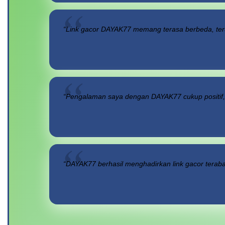
“Link gacor DAYAK77 memang terasa berbeda, ter
“Pengalaman saya dengan DAYAK77 cukup positif, 
“DAYAK77 berhasil menghadirkan link gacor teraba